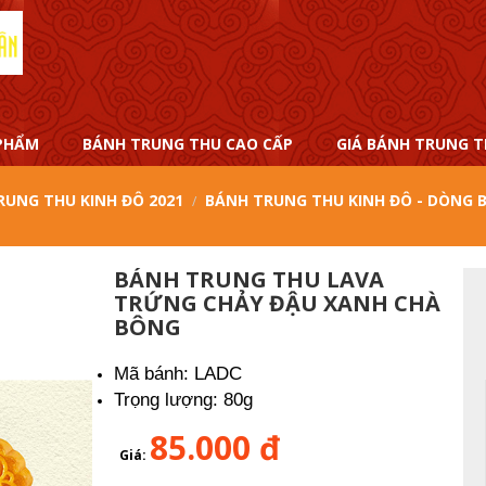
PHẨM
BÁNH TRUNG THU CAO CẤP
GIÁ BÁNH TRUNG T
RUNG THU KINH ĐÔ 2021
BÁNH TRUNG THU KINH ĐÔ - DÒNG 
BÁNH TRUNG THU LAVA
TRỨNG CHẢY ĐẬU XANH CHÀ
BÔNG
Mã bánh: LADC
Trọng lượng: 80g
85.000 đ
Giá: