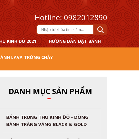
Hotline: 0982012890
HU KINH ĐÔ 2021
HƯỚNG DẪN ĐẶT BÁNH
BÁNH LAVA TRỨNG CHẢY
DANH MỤC SẢN PHẨM
BÁNH TRUNG THU KINH ĐÔ - DÒNG
BÁNH TRĂNG VÀNG BLACK & GOLD